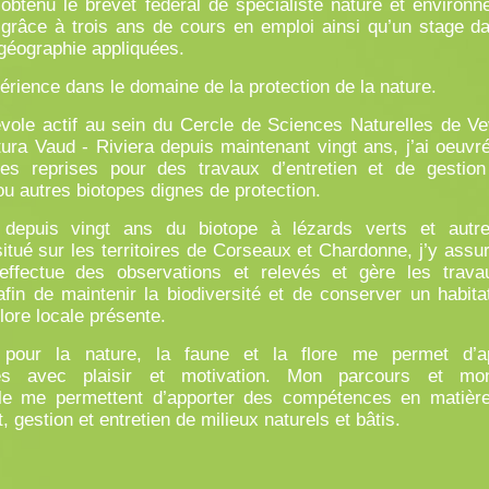
 obtenu le brevet fédéral de spécialiste nature et environn
grâce à trois ans de cours en emploi ainsi qu’un stage d
 géographie appliquées.
érience dans le domaine de la protection de la nature.
ole actif au sein du Cercle de Sciences Naturelles de V
ura Vaud - Riviera depuis maintenant vingt ans, j’ai oeuvré
es reprises pour des travaux d’entretien et de gestio
/ou autres biotopes dignes de protection.
 depuis vingt ans du biotope à lézards verts et autre
itué sur les territoires de Corseaux et Chardonne, j’y assur
 effectue des observations et relevés et gère les travau
fin de maintenir la biodiversité et de conserver un habita
flore locale présente.
pour la nature, la faune et la flore me permet d’a
es avec plaisir et motivation. Mon parcours et mo
lle me permettent d’apporter des compétences en matière
gestion et entretien de milieux naturels et bâtis.