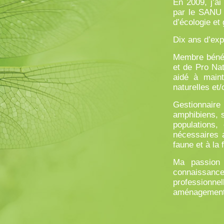
En 2009, j’ai
par le SANU 
d’écologie et
Dix ans d’exp
Membre bénév
et de Pro Nat
aidé à maint
naturelles et
Gestionnaire
amphibiens, s
populations,
nécessaires a
faune et à la 
Ma passion 
connaissanc
professionne
aménagement, 