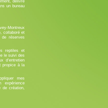
ement, délivré
ans un bureau
evey-Montreux
, collaboré et
n de réserves
s reptiles et
e le suivi des
x d’entretien
t propice à la
ppliquer mes
n expérience
 de création,